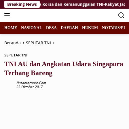
Langsung
kan
Breaking News
Jiwa Korsa dan Kemanunggalan TNI-Rakyat Jadi Kek
ke
konten
HOME
NASIONAL
DESA
DAERAH
HUKUM
NOTARIS/PPA
Beranda
SEPUTAR TNI
SEPUTAR TNI
TNI AU dan Angkatan Udara Singapura
Terbang Bareng
Nusantarapos.com
23 Oktober 2017