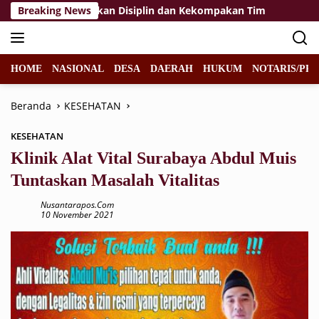
Langsung
a 2026, Tekankan Disiplin dan Kekompakan Tim
Breaking News
KPP Pra
ke
konten
HOME
NASIONAL
DESA
DAERAH
HUKUM
NOTARIS/PPA
Beranda
KESEHATAN
KESEHATAN
Klinik Alat Vital Surabaya Abdul Muis
Tuntaskan Masalah Vitalitas
Nusantarapos.com
10 November 2021