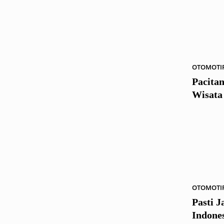
OTOMOTI
Pacita
Wisata 
OTOMOTI
Pasti 
Indones