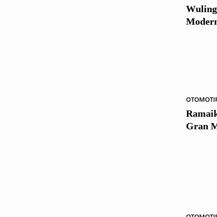
Wuling
Moder
OTOMOTI
Ramaik
Gran M
OTOMOTI