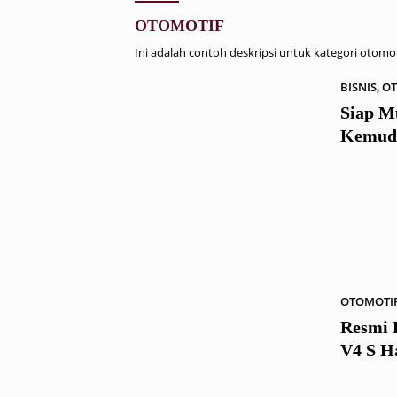
OTOMOTIF
Ini adalah contoh deskripsi untuk kategori otomot
BISNIS
,
OT
Siap M
Kemuda
OTOMOTI
Resmi D
V4 S H