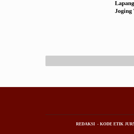
Lapang
Joging
REDAKSI
KODE ETIK JUR