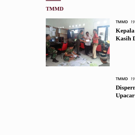
TMMD
TMMD
19
Kepala
Kasih 
TMMD
19
Disper
Upaca