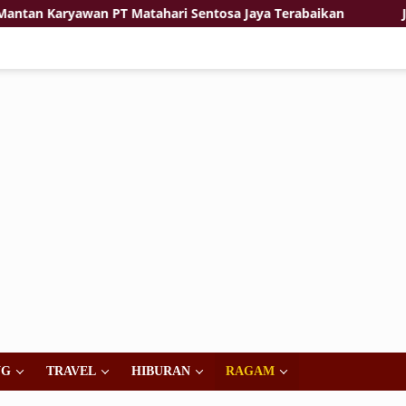
yawan PT Matahari Sentosa Jaya Terabaikan
Jiwa Korsa
NG
TRAVEL
HIBURAN
RAGAM