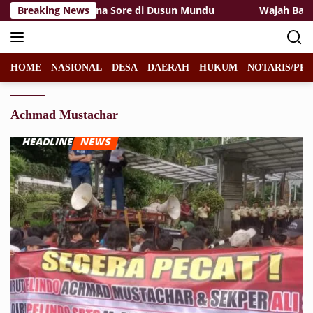
Langsung
Mengubah Suasana Sore di Dusun Mundu
Breaking News
Wajah Baru Jem
ke
konten
HOME
NASIONAL
DESA
DAERAH
HUKUM
NOTARIS/PPA
Achmad Mustachar