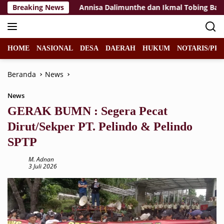
Langsung
at Tuban
Breaking News
Annisa Dalimunthe dan Ikmal Tobing Bawakan Si
ke
konten
HOME
NASIONAL
DESA
DAERAH
HUKUM
NOTARIS/PPA
Beranda
News
News
GERAK BUMN : Segera Pecat
Dirut/Sekper PT. Pelindo & Pelindo
SPTP
M. Adnan
3 Juli 2026