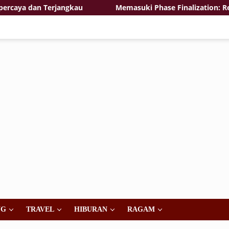
a dan Terjangkau
Memasuki Phase Finalization: Renova
NG
TRAVEL
HIBURAN
RAGAM