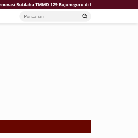
si Rutilahu TMMD 129 Bojonegoro di Rumah Pak Koko Dikebut