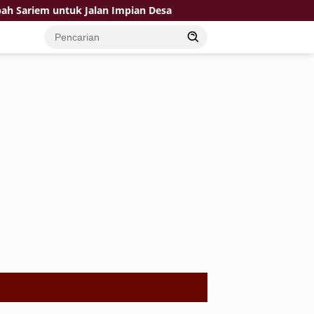
ariem untuk Jalan Impian Desa
Gara-Gara Pak TNI Jalan