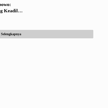
bowo:
g Keadilan
Selengkapnya