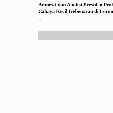
Amnesti dan Abolisi Presiden Pra
Cahaya Kecil Kebenaran di Loron
yang Gelap Gulita
…