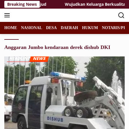
Langsung
 Kesongo Terwujud
Breaking News
Wujudkan Keluarga Berkualitas: TMM
ke
konten
HOME
NASIONAL
DESA
DAERAH
HUKUM
NOTARIS/PPA
Anggaran Jumbo kendaraan derek dishub DKI