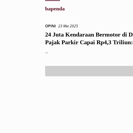
bapenda
OPINI
23 Mei 2025
24 Juta Kendaraan Bermotor di D
Pajak Parkir Capai Rp4,3 Triliun:
Pergantian Pejabat Kunci di Dish
…
Bapenda serta Lainnya