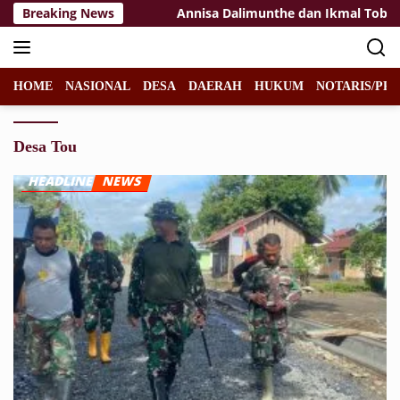
Langsung
ah Rakyat Tuban
Breaking News
Annisa Dalimunthe dan Ikmal Tobing Ba
ke
konten
HOME
NASIONAL
DESA
DAERAH
HUKUM
NOTARIS/PPA
Desa Tou