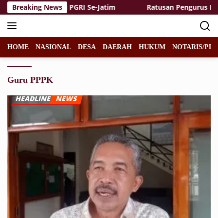
Langsung
rguruan Tinggi PGRI Se-Jatim
Breaking News
Ratusan Pengurus NU Duk
ke
konten
HOME
NASIONAL
DESA
DAERAH
HUKUM
NOTARIS/PPA
Guru PPPK