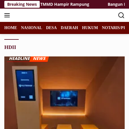
Langsung
asilitas Rest Area TMMD Hampir Rampung
Breaking News
Bangun Desa d
ke
konten
HOME
NASIONAL
DESA
DAERAH
HUKUM
NOTARIS/PPA
HDII