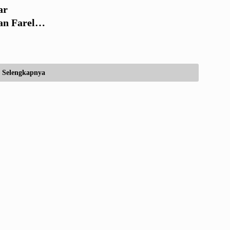
ar
an Farel
Selengkapnya