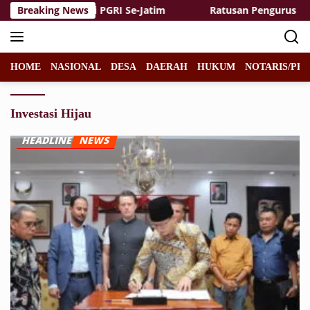
Langsung
erguruan Tinggi PGRI Se-Jatim
Breaking News
Ratusan Pengurus NU Duk
ke
konten
HOME
NASIONAL
DESA
DAERAH
HUKUM
NOTARIS/PPA
Investasi Hijau