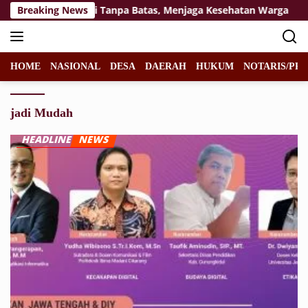
Langsung
egoro Mengabdi Tanpa Batas, Menjaga Kesehatan Warga
Breaking News
ke
konten
HOME
NASIONAL
DESA
DAERAH
HUKUM
NOTARIS/PPA
jadi Mudah