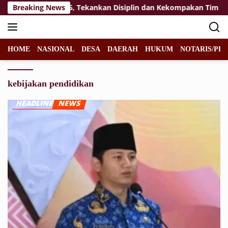
Langsung
t Paskibraka 2026, Tekankan Disiplin dan Kekompakan Tim
Breaking News
ke
konten
HOME
NASIONAL
DESA
DAERAH
HUKUM
NOTARIS/PPA
kebijakan pendidikan