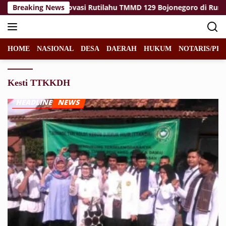
Langsung
nalization: Renovasi Rutilahu TMMD 129 Bojonegoro di Rumah 
Breaking News
ke
konten
HOME
NASIONAL
DESA
DAERAH
HUKUM
NOTARIS/PPA
Kesti TTKKDH