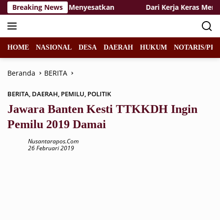
Langsung
n dengan Narasi Menyesatkan
Breaking News
Dari Kerja Keras Menjadi
ke
konten
HOME
NASIONAL
DESA
DAERAH
HUKUM
NOTARIS/PPA
Beranda
BERITA
BERITA
,
DAERAH
,
PEMILU
,
POLITIK
Jawara Banten Kesti TTKKDH Ingin
Pemilu 2019 Damai
Nusantarapos.com
26 Februari 2019