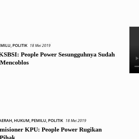
EMILU
,
POLITIK
18 Mei 2019
KSBSI: People Power Sesungguhnya Sudah
 Mencoblos
AERAH
,
HUKUM
,
PEMILU
,
POLITIK
18 Mei 2019
misioner KPU: People Power Rugikan
Pihak