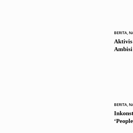
BERITA
,
N
Aktivis
Ambisi
BERITA
,
N
Inkonst
‘Peopl