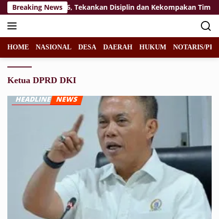
Langsung
t Paskibraka 2026, Tekankan Disiplin dan Kekompakan Tim
Breaking News
ke
konten
HOME
NASIONAL
DESA
DAERAH
HUKUM
NOTARIS/PPA
Ketua DPRD DKI