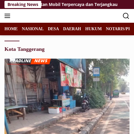
Langsung
n Solusi Perawatan Mobil Terpercaya dan Terjangkau
Breaking News
Me
ke
konten
HOME
NASIONAL
DESA
DAERAH
HUKUM
NOTARIS/PPA
Kota Tanggerang