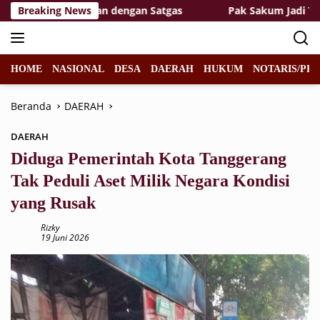
Langsung
at Kebersamaan dengan Satgas
Breaking News
Pak Sakum Jadi Telad
ke
konten
HOME
NASIONAL
DESA
DAERAH
HUKUM
NOTARIS/PPA
Beranda
DAERAH
DAERAH
Diduga Pemerintah Kota Tanggerang
Tak Peduli Aset Milik Negara Kondisi
yang Rusak
Rizky
19 Juni 2026