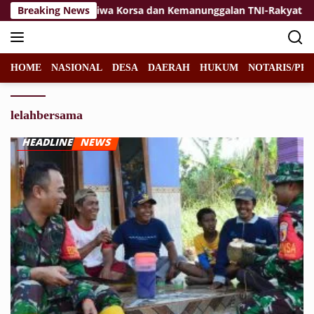
Langsung
aikan
Breaking News
Jiwa Korsa dan Kemanunggalan TNI-Rakyat Jadi Ke
ke
konten
HOME
NASIONAL
DESA
DAERAH
HUKUM
NOTARIS/PPA
lelahbersama