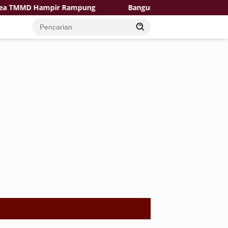
MMD Hampir Rampung
Bangun Desa dengan Hati, TMMD Ke