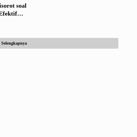
orot soal
Efektif
ggaran
Selengkapnya