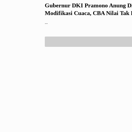
Gubernur DKI Pramono Anung Dis
Modifikasi Cuaca, CBA Nilai Tak 
hingga Diduga Sarat Masalah An
…