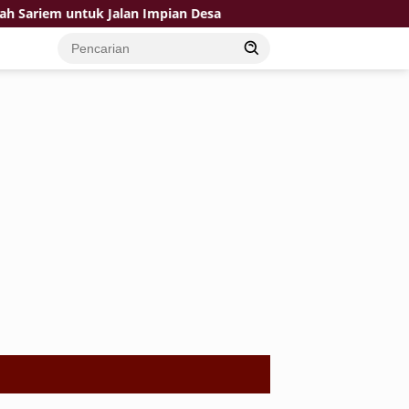
em untuk Jalan Impian Desa
Gara-Gara Pak TNI Jalan ya