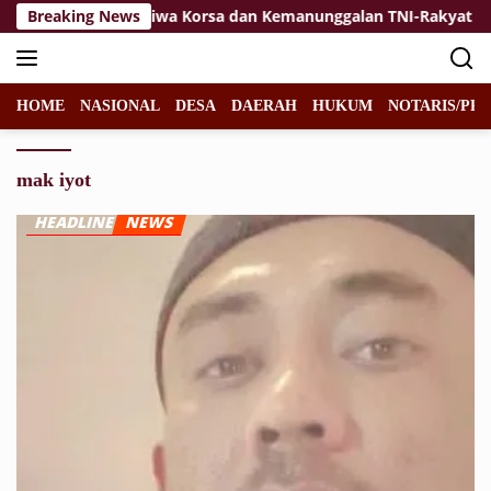
Langsung
baikan
Breaking News
Jiwa Korsa dan Kemanunggalan TNI-Rakyat Jadi 
ke
konten
HOME
NASIONAL
DESA
DAERAH
HUKUM
NOTARIS/PPA
mak iyot