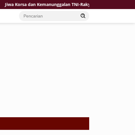
 Korsa dan Kemanunggalan TNI-Rakyat Jadi Kekuatan TMMD di D