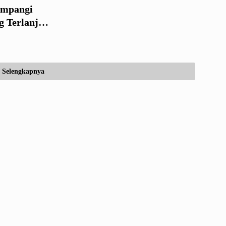
umpangi
g Terlanjur
blik
Selengkapnya