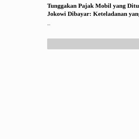
Tunggakan Pajak Mobil yang Dit
Jokowi Dibayar: Keteladanan yan
Terluka Tetap Menjadi Sorotan Pu
…