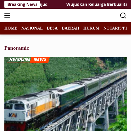
Langsung
 Kesongo Terwujud
Breaking News
Wujudkan Keluarga Berkualitas: TMM
ke
konten
HOME
NASIONAL
DESA
DAERAH
HUKUM
NOTARIS/PPA
Panoramic