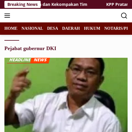
Langsung
, Tekankan Disiplin dan Kekompakan Tim
Breaking News
KPP Pratama Tu
ke
konten
HOME
NASIONAL
DESA
DAERAH
HUKUM
NOTARIS/PPA
Pejabat gubernur DKI