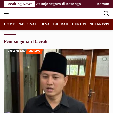
Langsung
 Satgas TMMD 129 Bojonegoro di Kesongo
Breaking News
Kemanunggalan
ke
konten
HOME
NASIONAL
DESA
DAERAH
HUKUM
NOTARIS/PPA
Pembangunan Daerah