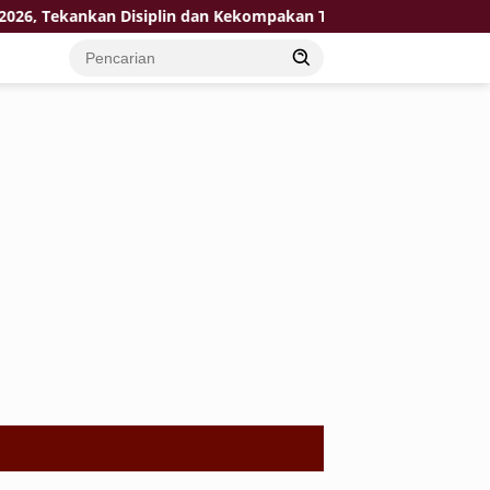
 Tekankan Disiplin dan Kekompakan Tim
KPP Pratama Tub