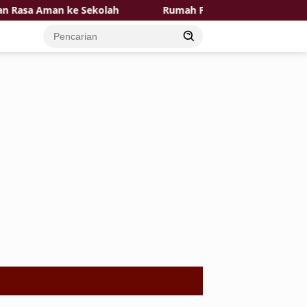
a Aman ke Sekolah
Rumah Pak Toid Kian Layak Huni P