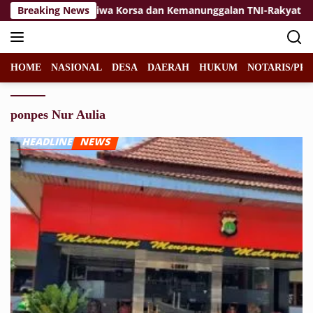
Langsung
aikan
Breaking News
Jiwa Korsa dan Kemanunggalan TNI-Rakyat Jadi K
ke
konten
HOME
NASIONAL
DESA
DAERAH
HUKUM
NOTARIS/PPA
ponpes Nur Aulia