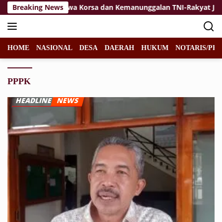
Langsung
ikan
Breaking News
Jiwa Korsa dan Kemanunggalan TNI-Rakyat Jadi Ke
ke
konten
HOME
NASIONAL
DESA
DAERAH
HUKUM
NOTARIS/PPA
PPPK