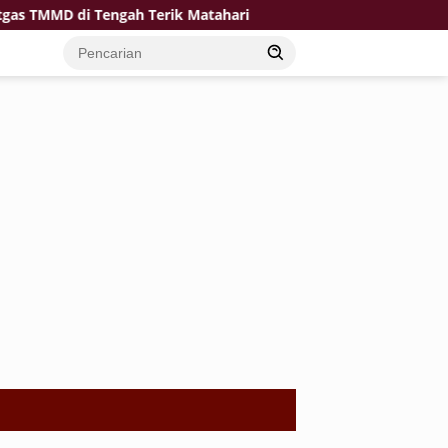
MMD di Tengah Terik Matahari
Kompak Isi Molen Warga 