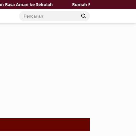
a Aman ke Sekolah
Rumah Pak Toid Kian Layak Huni P