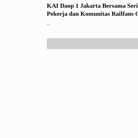
KAI Daop 1 Jakarta Bersama Seri
Pekerja dan Komunitas Railfans
Sosialisasi Keselamatan di Perlin
…
Sebidang Rangkasbitung