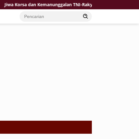
orsa dan Kemanunggalan TNI-Rakyat Jadi Kekuatan TMMD di Desa