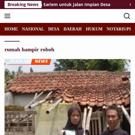
Langsung
erjuangan Mbah Sariem untuk Jalan Impian Desa
Breaking News
Gara-
ke
konten
HOME
NASIONAL
DESA
DAERAH
HUKUM
NOTARIS/PPA
rumah hampir roboh