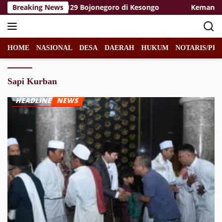
Langsung
 Satgas TMMD 129 Bojonegoro di Kesongo
Breaking News
Kemanunggala
ke
konten
HOME
NASIONAL
DESA
DAERAH
HUKUM
NOTARIS/PPA
Sapi Kurban