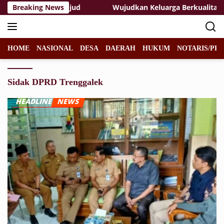
Langsung
 Kesongo Terwujud
Breaking News
Wujudkan Keluarga Berkualitas: TMMD
ke
konten
HOME
NASIONAL
DESA
DAERAH
HUKUM
NOTARIS/PPA
Sidak DPRD Trenggalek