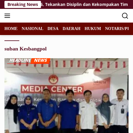
Langsung
t Paskibraka 2026, Tekankan Disiplin dan Kekompakan Tim
Breaking News
ke
konten
HOME
NASIONAL
DESA
DAERAH
HUKUM
NOTARIS/PPA
suban Kesbangpol