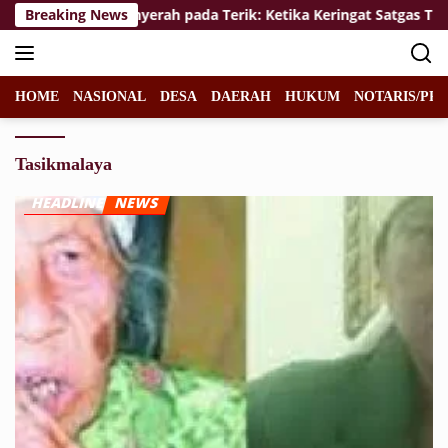
Langsung
Menolak Menyerah pada Terik: Ketika Keringat Satgas TMMD 
Breaking News
ke
konten
HOME
NASIONAL
DESA
DAERAH
HUKUM
NOTARIS/PPA
Tasikmalaya