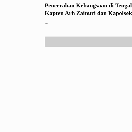
Pencerahan Kebangsaan di Ten
Kapten Arh Zainuri dan Kapolsek
Ampelgading Lindungi Generasi 
…
Radikalisme