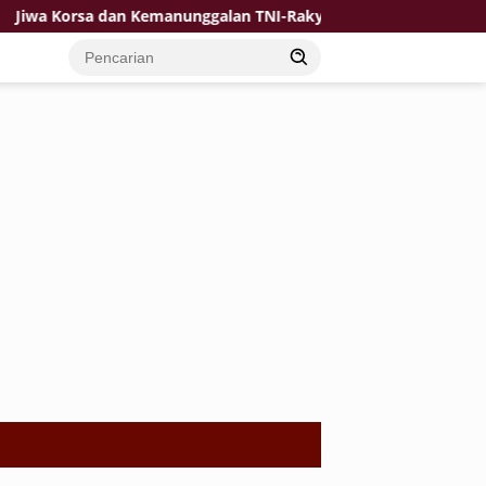
orsa dan Kemanunggalan TNI-Rakyat Jadi Kekuatan TMMD di Desa