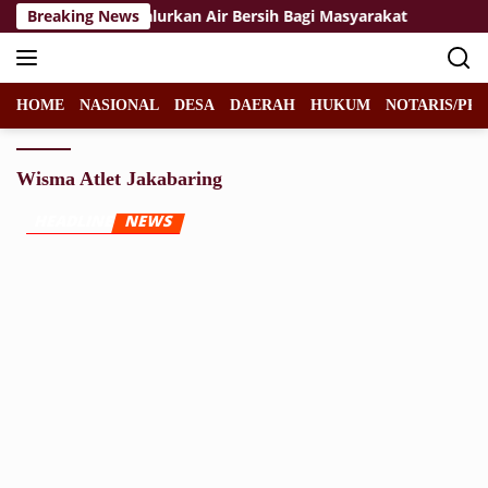
Langsung
2/Mangkalihat Salurkan Air Bersih Bagi Masyarakat
Breaking News
Fel
ke
konten
HOME
NASIONAL
DESA
DAERAH
HUKUM
NOTARIS/PPA
Wisma Atlet Jakabaring