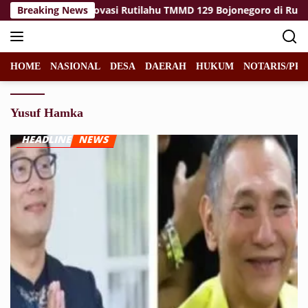
Langsung
inalization: Renovasi Rutilahu TMMD 129 Bojonegoro di Rumah
Breaking News
ke
konten
HOME
NASIONAL
DESA
DAERAH
HUKUM
NOTARIS/PPA
Yusuf Hamka