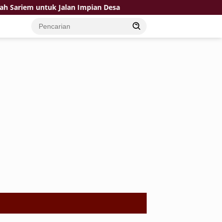
iem untuk Jalan Impian Desa
Gara-Gara Pak TNI Jalan y