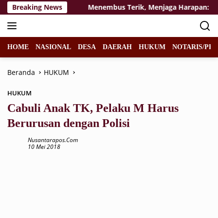
Langsung
n Masa Depan
Breaking News
Menembus Terik, Menjaga Harapan: Satga
ke
konten
HOME
NASIONAL
DESA
DAERAH
HUKUM
NOTARIS/PPA
Beranda
HUKUM
HUKUM
Cabuli Anak TK, Pelaku M Harus
Berurusan dengan Polisi
Nusantarapos.com
10 Mei 2018