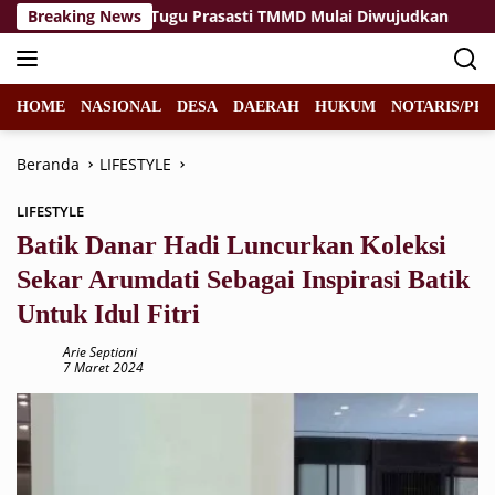
Langsung
Cahaya Malam Tugu Prasasti TMMD Mulai Diwujudkan
Breaking News
D
ke
konten
HOME
NASIONAL
DESA
DAERAH
HUKUM
NOTARIS/PPA
Beranda
LIFESTYLE
LIFESTYLE
Batik Danar Hadi Luncurkan Koleksi
Sekar Arumdati Sebagai Inspirasi Batik
Untuk Idul Fitri
Arie Septiani
7 Maret 2024