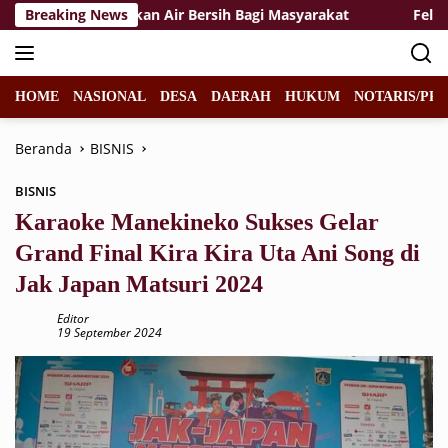
Langsung
gkalihat Salurkan Air Bersih Bagi Masyarakat
Breaking News
Felicia Ja
ke
konten
HOME
NASIONAL
DESA
DAERAH
HUKUM
NOTARIS/PPA
Beranda
BISNIS
BISNIS
Karaoke Manekineko Sukses Gelar
Grand Final Kira Kira Uta Ani Song di
Jak Japan Matsuri 2024
Editor
19 September 2024